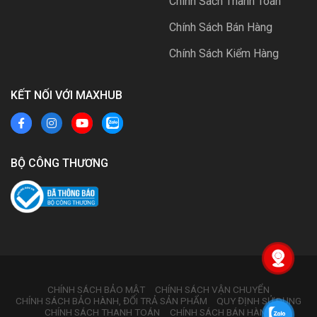
Chính Sách Thanh Toán
Chính Sách Bán Hàng
Chính Sách Kiểm Hàng
KẾT NỐI VỚI MAXHUB
BỘ CÔNG THƯƠNG
CHÍNH SÁCH BẢO MẬT
CHÍNH SÁCH VẬN CHUYỂN
CHÍNH SÁCH BẢO HÀNH, ĐỔI TRẢ SẢN PHẨM
QUY ĐỊNH SỬ DỤNG
CHÍNH SÁCH THANH TOÁN
CHÍNH SÁCH BÁN HÀNG