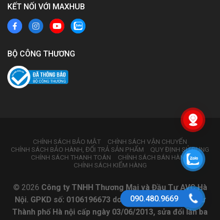
KẾT NỐI VỚI MAXHUB
BỘ CÔNG THƯƠNG
CHÍNH SÁCH BẢO MẬT
CHÍNH SÁCH VẬN CHUYỂN
CHÍNH SÁCH BẢO HÀNH, ĐỔI TRẢ SẢN PHẨM
QUY ĐỊNH SỬ DỤNG
CHÍNH SÁCH THANH TOÁN
CHÍNH SÁCH BÁN HÀNG
CHÍNH SÁCH KIỂM HÀNG
© 2026
Công ty TNHH Thương Mại và Đầu Tư AVC Hà
090.480.9669
Nội. GPKD số: 0106196673 do Sở Kế hoạch và Đầu tư
Thành phố Hà nội cấp ngày 03/06/2013, sửa đổi lần ba