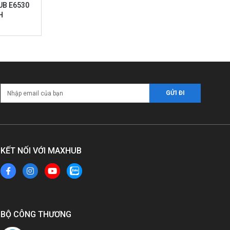
B E6530
H
KẾT NỐI VỚI MAXHUB
BỘ CÔNG THƯƠNG