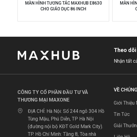
MÀN HÌNH TƯƠNG TÁC MAXHUB E8630
MÀN HÌ
CHO GIÁO DỤC 86 INCH
Theo dõi
Nhận tất c
VỀ CHÚNG
CÔNG TY CỔ PHẦN ĐẦU TƯ VÀ
THƯƠNG MẠI MAXONE
Giới Thiệu
ĐỊA CHỈ:
Hà Nội: Số 244 ngõ 304 Hồ
Tin Tức
Tùng Mậu, Phú Diễn, TP Hà Nội
Giải Thưở
(đường nội bộ KĐT Gold Mark City).
TP. Hồ Chí Minh: Tầng 8, Tòa nhà
Liên Hệ