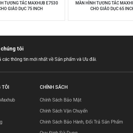
NH TƯƠNG TÁC MAXHUB E7530
MÀN HÌNH TƯƠNG TÁC MAXHU
CHO GIÁO DỤC 75 INCH
CHO GIÁO DỤC 65 INC
 chúng tôi
ả các thông tin mới nhất về Sản phẩm và Ưu đãi.
 TÔI
CHÍNH SÁCH
 Maxhub
Chính Sách Bảo Mật
Chính Sách Vận Chuyển
ng
Chính Sách Bảo Hành, Đổi Trả Sản Phẩm
Quy Định Sử Dụng