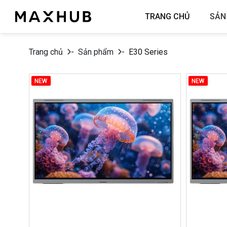
Chuyển
TRANG CHỦ
SẢN
đến
nội
dung
Trang chủ
-
Sản phẩm
-
E30 Series
NEW
NEW