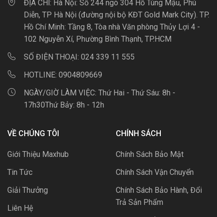
ĐỊA CHỈ:
Hà Nội: Số 244 ngõ 304 Hồ Tùng Mậu, Phú
Diễn, TP Hà Nội (đường nội bộ KĐT Gold Mark City). TP.
Hồ Chí Minh: Tầng 8, Tòa nhà Văn phòng Thủy Lợi 4 -
102 Nguyễn Xí, Phường Bình Thạnh, TP.HCM
SỐ ĐIỆN THOẠI:
024 339 11 555
HOTLINE:
0904809669
NGÀY/GIỜ LÀM VIỆC:
Thứ Hai - Thứ Sáu: 8h -
17h30Thứ Bảy: 8h - 12h
VỀ CHÚNG TÔI
CHÍNH SÁCH
Giới Thiệu Maxhub
Chính Sách Bảo Mật
Tin Tức
Chính Sách Vận Chuyển
Giải Thưởng
Chính Sách Bảo Hành, Đổi
Trả Sản Phẩm
Liên Hệ