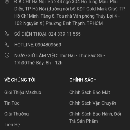
ĐỊA CHỈ:
Hà Nội: Số 244 ngõ 304 Hồ Tùng Mậu, Phú
Diễn, TP Hà Nội (đường nội bộ KĐT Gold Mark City). TP.
Hồ Chí Minh: Tầng 8, Tòa nhà Văn phòng Thủy Lợi 4 -
102 Nguyễn Xí, Phường Bình Thạnh, TP.HCM
SỐ ĐIỆN THOẠI:
024 339 11 555
HOTLINE:
0904809669
NGÀY/GIỜ LÀM VIỆC:
Thứ Hai - Thứ Sáu: 8h -
17h30Thứ Bảy: 8h - 12h
VỀ CHÚNG TÔI
CHÍNH SÁCH
Giới Thiệu Maxhub
Chính Sách Bảo Mật
Tin Tức
Chính Sách Vận Chuyển
Giải Thưởng
Chính Sách Bảo Hành, Đổi
Trả Sản Phẩm
Liên Hệ