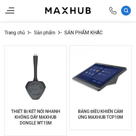
Chuyển
đến
nội
dung
Trang chủ
-
Sản phẩm
-
SẢN PHẨM KHÁC
THIẾT BỊ KẾT NỐI NHANH
BẢNG ĐIỀU KHIỂN CẢM
KHÔNG DÂY MAXHUB
ỨNG MAXHUB TCP10M
DONGLE WT15M