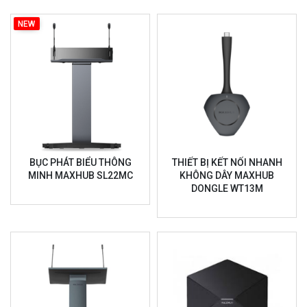
NEW
BỤC PHÁT BIỂU THÔNG
THIẾT BỊ KẾT NỐI NHANH
MINH MAXHUB SL22MC
KHÔNG DÂY MAXHUB
DONGLE WT13M