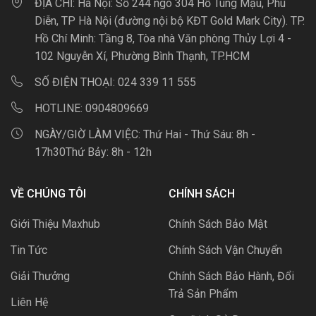
ĐỊA CHỈ:
Hà Nội: Số 244 ngõ 304 Hồ Tùng Mậu, Phú
Diễn, TP Hà Nội (đường nội bộ KĐT Gold Mark City). TP.
Hồ Chí Minh: Tầng 8, Tòa nhà Văn phòng Thủy Lợi 4 -
102 Nguyễn Xí, Phường Bình Thạnh, TP.HCM
SỐ ĐIỆN THOẠI:
024 339 11 555
HOTLINE:
0904809669
NGÀY/GIỜ LÀM VIỆC:
Thứ Hai - Thứ Sáu: 8h -
17h30Thứ Bảy: 8h - 12h
VỀ CHÚNG TÔI
CHÍNH SÁCH
Giới Thiệu Maxhub
Chính Sách Bảo Mật
Tin Tức
Chính Sách Vận Chuyển
Giải Thưởng
Chính Sách Bảo Hành, Đổi
Trả Sản Phẩm
Liên Hệ