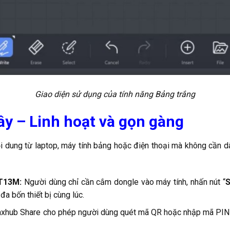
Giao diện sử dụng của tính năng Bảng trắng
ây – Linh hoạt và gọn gàng
 dung từ laptop, máy tính bảng hoặc điện thoại mà không cần d
WT13M:
Người dùng chỉ cần cắm dongle vào máy tính, nhấn nút “
S
a bốn thiết bị cùng lúc.
hub Share cho phép người dùng quét mã QR hoặc nhập mã PIN để 