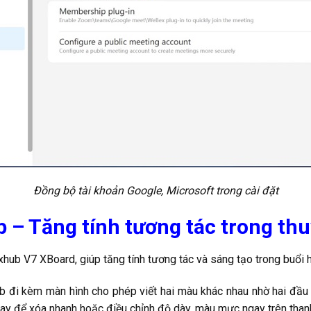
Đồng bộ tài khoản Google, Microsoft trong cài đặt
iếp – Tăng tính tương tác trong thu
hub V7 XBoard, giúp tăng tính tương tác và sáng tạo trong buổi 
đi kèm màn hình cho phép viết hai màu khác nhau nhờ hai đầu bú
 tay để xóa nhanh hoặc điều chỉnh độ dày, màu mực ngay trên than