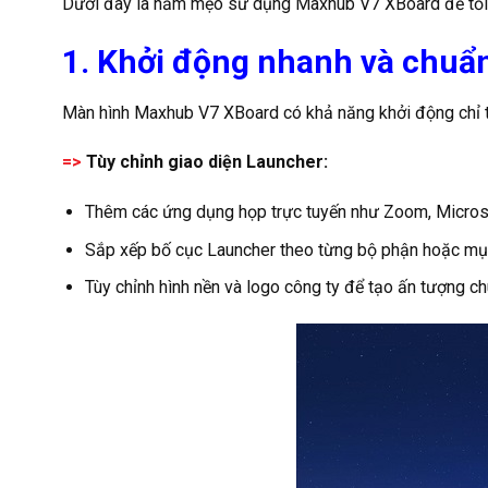
Dưới đây là năm mẹo sử dụng Maxhub V7 XBoard để tối ưu
1. Khởi động nhanh và chuẩn
Màn hình Maxhub V7 XBoard có khả năng khởi động chỉ tron
=>
Tùy chỉnh giao diện Launcher:
Thêm các ứng dụng họp trực tuyến như Zoom, Micros
Sắp xếp bố cục Launcher theo từng bộ phận hoặc mụ
Tùy chỉnh hình nền và logo công ty để tạo ấn tượng c