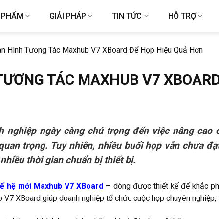
 PHẨM
GIẢI PHÁP
TIN TỨC
HỖ TRỢ
n Hình Tương Tác Maxhub V7 XBoard Để Họp Hiệu Quả Hơn
TƯƠNG TÁC MAXHUB V7 XBOARD
nh nghiệp ngày càng chú trọng đến việc nâng cao 
uan trọng. Tuy nhiên, nhiều buổi họp vẫn chưa đạt 
hiều thời gian chuẩn bị thiết bị.
hế hệ mới Maxhub V7 XBoard
– dòng được thiết kế để khắc phụ
V7 XBoard giúp doanh nghiệp tổ chức cuộc họp chuyên nghiệp, tiế