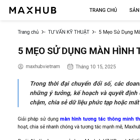
Chuyển
TRANG CHỦ
SẢN
đến
nội
dung
Trang chủ
-
TƯ VẤN KỸ THUẬT
-
5 Mẹo Sử Dụng Mà
5 MẸO SỬ DỤNG MÀN HÌNH 
maxhubvietnam
Tháng 10 15, 2025
Trong thời đại chuyển đổi số, các doa
những ý tưởng, kế hoạch và quyết định q
chậm, chia sẻ dữ liệu phức tạp hoặc mất n
Giải pháp sử dụng
màn hình tương tác thông minh t
hoạt, chia sẻ nhanh chóng và tương tác mạnh mẽ, Maxhub 