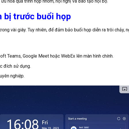
 hóa quá trình họp nhóm, hội nghị và đào tạo nội bộ.
 bị trước buổi họp
g vài giây. Tuy nhiên, để đảm bảo buổi họp diễn ra trôi chảy, ng
oft Teams, Google Meet hoặc WebEx lên màn hình chính.
c đích sử dụng.
huyên nghiệp.