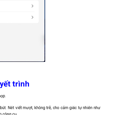
yết trình
họp.
t. Nét viết mượt, không trễ, cho cảm giác tự nhiên như
h công cụ.