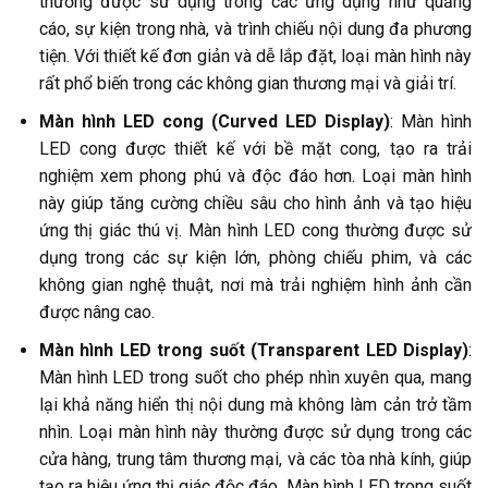
thường được sử dụng trong các ứng dụng như quảng
cáo, sự kiện trong nhà, và trình chiếu nội dung đa phương
tiện. Với thiết kế đơn giản và dễ lắp đặt, loại màn hình này
rất phổ biến trong các không gian thương mại và giải trí.
Màn hình LED cong (Curved LED Display)
: Màn hình
LED cong được thiết kế với bề mặt cong, tạo ra trải
nghiệm xem phong phú và độc đáo hơn. Loại màn hình
này giúp tăng cường chiều sâu cho hình ảnh và tạo hiệu
ứng thị giác thú vị. Màn hình LED cong thường được sử
dụng trong các sự kiện lớn, phòng chiếu phim, và các
không gian nghệ thuật, nơi mà trải nghiệm hình ảnh cần
được nâng cao.
Màn hình LED trong suốt (Transparent LED Display)
:
Màn hình LED trong suốt cho phép nhìn xuyên qua, mang
lại khả năng hiển thị nội dung mà không làm cản trở tầm
nhìn. Loại màn hình này thường được sử dụng trong các
cửa hàng, trung tâm thương mại, và các tòa nhà kính, giúp
tạo ra hiệu ứng thị giác độc đáo. Màn hình LED trong suốt