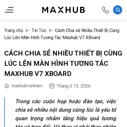
Chuyển
đến
nội
dung
Trang chủ
-
Tin Tức
-
Cách Chia sẻ Nhiều Thiết Bị Cùng
Lúc Lên Màn Hình Tương Tác Maxhub V7 XBoard
CÁCH CHIA SẺ NHIỀU THIẾT BỊ CÙNG
LÚC LÊN MÀN HÌNH TƯƠNG TÁC
MAXHUB V7 XBOARD
maxhubvietnam
Tháng 6 13, 2026
Trong các cuộc họp hoặc đào tạo, việc
chia sẻ nhiều nội dung cùng lúc là yếu tố
quan trọng nhằm tăng hiệu quả tương
tác và trao đổi. Và thay vì phải thay phiên