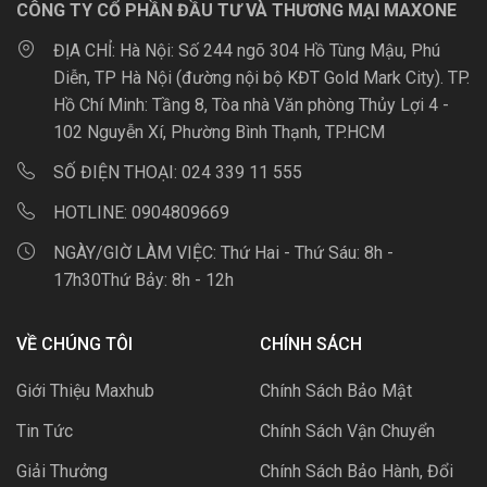
CÔNG TY CỔ PHẦN ĐẦU TƯ VÀ THƯƠNG MẠI MAXONE
ĐỊA CHỈ:
Hà Nội: Số 244 ngõ 304 Hồ Tùng Mậu, Phú
Diễn, TP Hà Nội (đường nội bộ KĐT Gold Mark City). TP.
Hồ Chí Minh: Tầng 8, Tòa nhà Văn phòng Thủy Lợi 4 -
102 Nguyễn Xí, Phường Bình Thạnh, TP.HCM
SỐ ĐIỆN THOẠI:
024 339 11 555
HOTLINE:
0904809669
NGÀY/GIỜ LÀM VIỆC:
Thứ Hai - Thứ Sáu: 8h -
17h30Thứ Bảy: 8h - 12h
VỀ CHÚNG TÔI
CHÍNH SÁCH
Giới Thiệu Maxhub
Chính Sách Bảo Mật
Tin Tức
Chính Sách Vận Chuyển
Giải Thưởng
Chính Sách Bảo Hành, Đổi