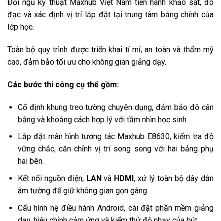
Đội ngũ kỹ thuật Maxhub Việt Nam tiến hành khảo sát, đo
đạc và xác định vị trí lắp đặt tại trung tâm bảng chính của
lớp học.
Toàn bộ quy trình được triển khai tỉ mỉ, an toàn và thẩm mỹ
cao, đảm bảo tối ưu cho không gian giảng dạy.
Các bước thi công cụ thể gồm:
Cố định khung treo tường chuyên dụng, đảm bảo độ cân
bằng và khoảng cách hợp lý với tầm nhìn học sinh.
Lắp đặt màn hình tương tác Maxhub E8630, kiểm tra độ
vững chắc, căn chỉnh vị trí song song với hai bảng phụ
hai bên.
Kết nối nguồn điện,
LAN
và
HDMI
, xử lý toàn bộ dây dẫn
âm tường để giữ không gian gọn gàng.
Cấu hình hệ điều hành Android, cài đặt phần mềm giảng
dạy, hiệu chỉnh cảm ứng và kiểm thử độ nhạy của bút.