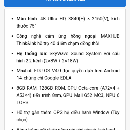
Màn hình:
4K Ultra HD, 3840(H) × 2160(V), kích
thước 75”
Công nghệ cảm ứng hồng ngoại MAXHUB
Think&Ink hỗ trợ 40 điểm chạm đồng thời
Hệ thống loa:
SkyWave Sound System với cấu
hình 2.2 kênh (2×8W + 2×18W)
Maxhub EDU OS V4.0 độc quyền dựa trên Android
14, chứng chỉ Google EDLA
8GB RAM, 128GB ROM, CPU Octa-core (A72×4 +
A53×4) tiến trình 8nm, GPU Mali G52 MC3, NPU 6
TOPS
Hỗ trợ gắn thêm OPS hệ điều hành Window (Tùy
chọn)
Bảng trắng với chức năng ghi chú nhanh, linh hoạt