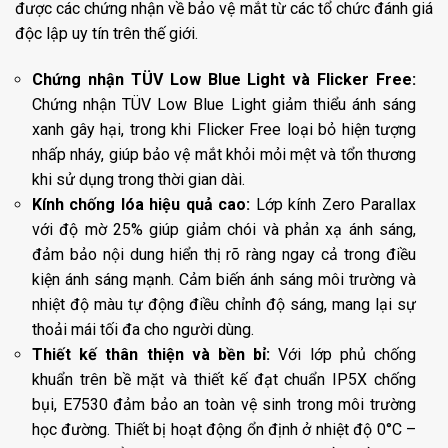
được các chứng nhận về bảo vệ mắt từ các tổ chức đánh giá
độc lập uy tín trên thế giới.
Chứng nhận TÜV Low Blue Light và Flicker Free:
Chứng nhận TÜV Low Blue Light giảm thiểu ánh sáng
xanh gây hại, trong khi Flicker Free loại bỏ hiện tượng
nhấp nháy, giúp bảo vệ mắt khỏi mỏi mệt và tổn thương
khi sử dụng trong thời gian dài.
Kính chống lóa hiệu quả cao:
Lớp kính Zero Parallax
với độ mờ 25% giúp giảm chói và phản xạ ánh sáng,
đảm bảo nội dung hiển thị rõ ràng ngay cả trong điều
kiện ánh sáng mạnh. Cảm biến ánh sáng môi trường và
nhiệt độ màu tự động điều chỉnh độ sáng, mang lại sự
thoải mái tối đa cho người dùng.
Thiết kế thân thiện và bền bỉ:
Với lớp phủ chống
khuẩn trên bề mặt và thiết kế đạt chuẩn IP5X chống
bụi, E7530 đảm bảo an toàn vệ sinh trong môi trường
học đường. Thiết bị hoạt động ổn định ở nhiệt độ 0°C –