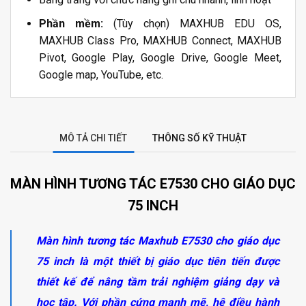
Phần mềm:
(Tùy chọn) MAXHUB EDU OS,
MAXHUB Class Pro, MAXHUB Connect, MAXHUB
Pivot, Google Play, Google Drive, Google Meet,
Google map, YouTube, etc.
MÔ TẢ CHI TIẾT
THÔNG SỐ KỸ THUẬT
MÀN HÌNH TƯƠNG TÁC E7530 CHO GIÁO DỤC
75 INCH
Màn hình tương tác Maxhub E7530 cho giáo dục
75 inch là một thiết bị giáo dục tiên tiến được
thiết kế để nâng tầm trải nghiệm giảng dạy và
học tập. Với phần cứng mạnh mẽ, hệ điều hành