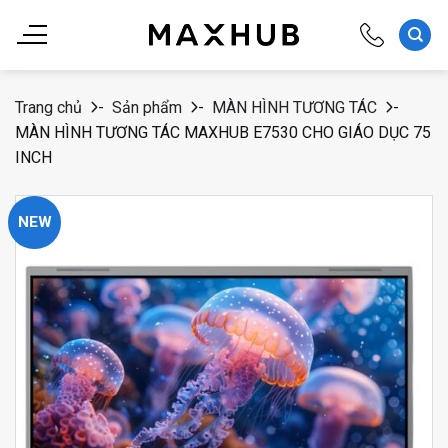
Chuyển
đến
nội
dung
Trang chủ
-
Sản phẩm
-
MÀN HÌNH TƯƠNG TÁC
-
MÀN HÌNH TƯƠNG TÁC MAXHUB E7530 CHO GIÁO DỤC 75
INCH
NEW