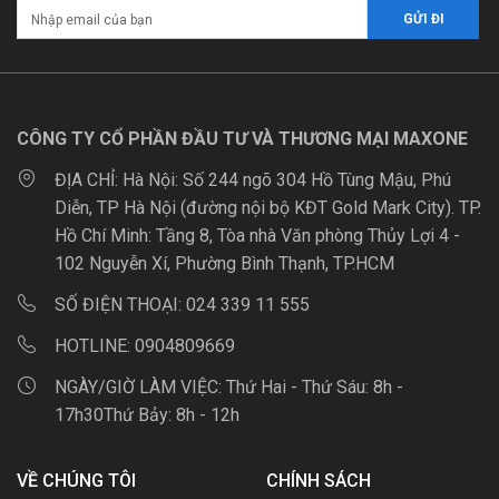
CÔNG TY CỔ PHẦN ĐẦU TƯ VÀ THƯƠNG MẠI MAXONE
ĐỊA CHỈ:
Hà Nội: Số 244 ngõ 304 Hồ Tùng Mậu, Phú
Diễn, TP Hà Nội (đường nội bộ KĐT Gold Mark City). TP.
Hồ Chí Minh: Tầng 8, Tòa nhà Văn phòng Thủy Lợi 4 -
102 Nguyễn Xí, Phường Bình Thạnh, TP.HCM
SỐ ĐIỆN THOẠI:
024 339 11 555
HOTLINE:
0904809669
NGÀY/GIỜ LÀM VIỆC:
Thứ Hai - Thứ Sáu: 8h -
17h30Thứ Bảy: 8h - 12h
VỀ CHÚNG TÔI
CHÍNH SÁCH