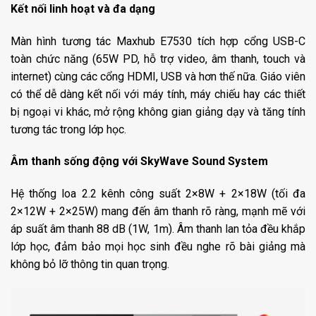
Kết nối linh hoạt và đa dạng
Màn hình tương tác Maxhub E7530 tích hợp cổng USB-C
toàn chức năng (65W PD, hỗ trợ video, âm thanh, touch và
internet) cùng các cổng HDMI, USB và hơn thế nữa. Giáo viên
có thể dễ dàng kết nối với máy tính, máy chiếu hay các thiết
bị ngoại vi khác, mở rộng không gian giảng dạy và tăng tính
tương tác trong lớp học.
Âm thanh sống động với SkyWave Sound System
Hệ thống loa 2.2 kênh công suất 2×8W + 2×18W (tối đa
2×12W + 2×25W) mang đến âm thanh rõ ràng, mạnh mẽ với
áp suất âm thanh 88 dB (1W, 1m). Âm thanh lan tỏa đều khắp
lớp học, đảm bảo mọi học sinh đều nghe rõ bài giảng mà
không bỏ lỡ thông tin quan trọng.