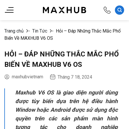
Chuyển
đến
nội
dung
Trang chủ
-
Tin Tức
-
Hỏi – Đáp Những Thắc Mắc Phổ
Biến Về MAXHUB V6 OS
HỎI – ĐÁP NHỮNG THẮC MẮC PHỔ
BIẾN VỀ MAXHUB V6 OS
maxhubvietnam
Tháng 7 18, 2024
Maxhub V6 OS là giao diện người dùng
được tùy biến dựa trên hệ điều hành
Window hoặc Android được sử dụng độc
quyền trên các sản phẩm màn hình
tương tác cho doanh nghiệp