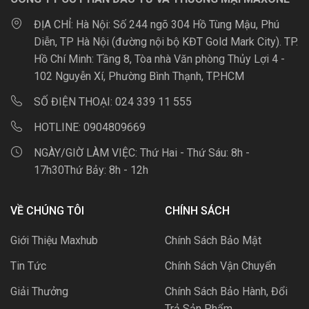
ĐỊA CHỈ:
Hà Nội: Số 244 ngõ 304 Hồ Tùng Mậu, Phú
Diễn, TP Hà Nội (đường nội bộ KĐT Gold Mark City). TP.
Hồ Chí Minh: Tầng 8, Tòa nhà Văn phòng Thủy Lợi 4 -
102 Nguyễn Xí, Phường Bình Thạnh, TP.HCM
SỐ ĐIỆN THOẠI:
024 339 11 555
HOTLINE:
0904809669
NGÀY/GIỜ LÀM VIỆC:
Thứ Hai - Thứ Sáu: 8h -
17h30Thứ Bảy: 8h - 12h
VỀ CHÚNG TÔI
CHÍNH SÁCH
Giới Thiệu Maxhub
Chính Sách Bảo Mật
Tin Tức
Chính Sách Vận Chuyển
Giải Thưởng
Chính Sách Bảo Hành, Đổi
Trả Sản Phẩm