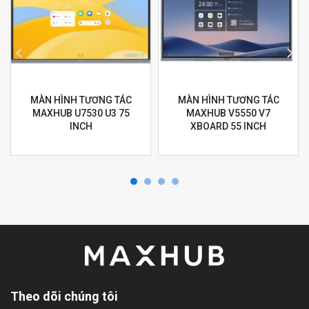
MÀN HÌNH TƯƠNG TÁC
MÀN HÌNH TƯƠNG TÁC
MAXHUB U7530 U3 75
MAXHUB V5550 V7
INCH
XBOARD 55 INCH
Theo dõi chúng tôi