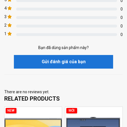
0
4
0
3
0
2
0
1
0
Bạn đã dùng sản phẩm này?
Gửi đánh giá của bạn
There are no reviews yet.
RELATED PRODUCTS
NEW
MỚI