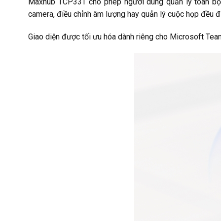
Maxhub TCP33T cho phép người dùng quản lý toàn bộ cá
camera, điều chỉnh âm lượng hay quản lý cuộc họp đều đ
Giao diện được tối ưu hóa dành riêng cho Microsoft Team