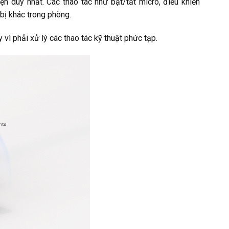
 duy nhất. Các thao tác như bật/tắt micro, điều khiển
bị khác trong phòng.
vì phải xử lý các thao tác kỹ thuật phức tạp.