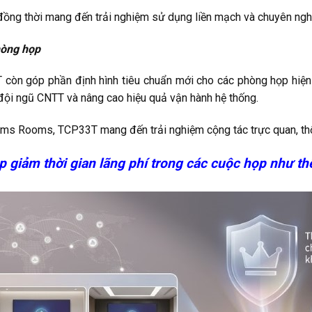
ị, đồng thời mang đến trải nghiệm sử dụng liền mạch và chuyên ng
hòng họp
còn góp phần định hình tiêu chuẩn mới cho các phòng họp hiện 
đội ngũ CNTT và nâng cao hiệu quả vận hành hệ thống.
eams Rooms, TCP33T mang đến trải nghiệm cộng tác trực quan, thố
p giảm thời gian lãng phí trong các cuộc họp như th