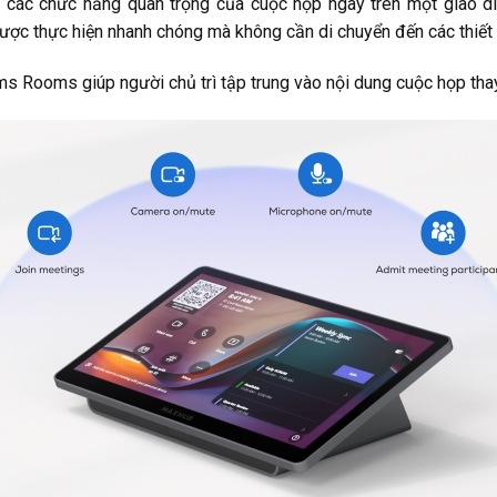
c chức năng quan trọng của cuộc họp ngay trên một giao diện
ược thực hiện nhanh chóng mà không cần di chuyển đến các thiết 
s Rooms giúp người chủ trì tập trung vào nội dung cuộc họp thay 