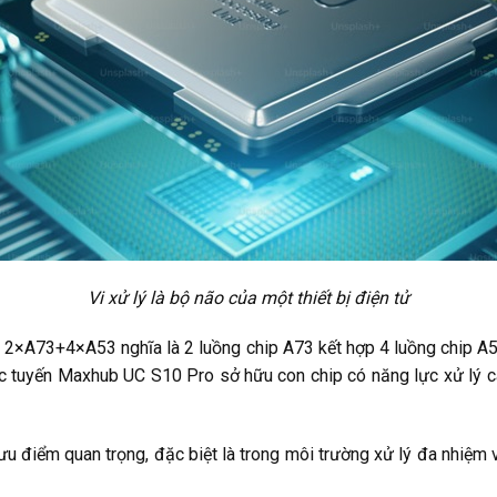
Vi xử lý là bộ não của một thiết bị điện tử
2×A73+4×A53 nghĩa là 2 luồng chip A73 kết hợp 4 luồng chip A5
rực tuyến Maxhub UC S10 Pro sở hữu con chip có năng lực xử lý
 ưu điểm quan trọng, đặc biệt là trong môi trường xử lý đa nhiệm 