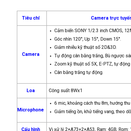
Tiêu chí
Camera trực tuyế
Cảm biến SONY 1/2.3 inch CMOS, 12
Góc nhìn 120°, Up 15°, Down 15°.
Giảm nhiễu kỹ thuật số 2D&3D.
Camera
Tự động cân bằng trắng, Bù ngược sá
Zoom kỹ thuật số 5X, E-PTZ, tự động 
Cân bằng trắng tự động.
Loa
Công suất 8Wx1
6 mic, khoảng cách thu 8m, hướng thu 
Microphone
Giảm tiếng ồn, khử tiếng vang, theo dõ
Cấu hình
Vi xử lý 2×A73+2×A53, Ram: 4GB, Rom: