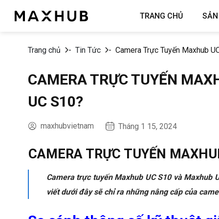
Chuyển
TRANG CHỦ
SẢN
đến
nội
dung
Trang chủ
-
Tin Tức
-
Camera Trực Tuyến Maxhub UC
CAMERA TRỰC TUYẾN MAXHU
UC S10?
maxhubvietnam
Tháng 1 15, 2024
CAMERA TRỰC TUYẾN MAXHUB 
Camera trực tuyến Maxhub UC S10 và Maxhub UC 
viết dưới đây sẽ chỉ ra những nâng cấp của came