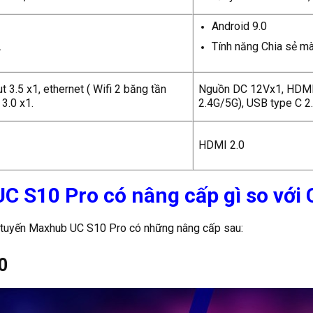
Android 9.0
.
Tính năng Chia sẻ mà
 3.5 x1, ethernet ( Wifi 2 băng tần
Nguồn DC 12Vx1,
HDMI
3.0 x1.
2.4G/5G), USB type C 2.
HDMI 2.0
C S10 Pro có nâng cấp gì so vớ
ực tuyến Maxhub UC S10 Pro có những nâng cấp sau:
0