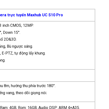
ra trực tuyến Maxhub UC S10 Pro
3 inch CMOS, 12MP.
°, Down 15°.
 số 2D&3D.
ắng, Bù ngược sáng.
 E-PTZ, tự động lấy khung.
ộng.
hu 8m, hướng thu phía trước 180°.
ếng vang, theo dõi giọng nói.
, Ram: 4GB, Rom: 16GB, Audio DSP: ARM 4×A35.