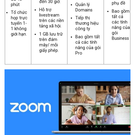
đến 30 giờ.
phụ đề
Quản lý
phút
Hỗ trợ
Domains
Bao gồm
Tổ chức
livestream
tất cả
Tiếp thị
họp trực
trên các nền
các tính
thương hiệu
tuyến 1-
tảng xã hội.
năng của
công ty
1 không
gói
1 GB lưu trữ
giới hạn.
Bao gồm tất
Business
trên đám
cả các tính
mây/ mỗi
năng của gói
giấy phép.
Pro