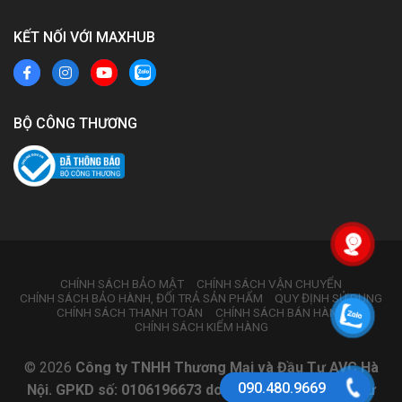
KẾT NỐI VỚI MAXHUB
BỘ CÔNG THƯƠNG
CHÍNH SÁCH BẢO MẬT
CHÍNH SÁCH VẬN CHUYỂN
CHÍNH SÁCH BẢO HÀNH, ĐỔI TRẢ SẢN PHẨM
QUY ĐỊNH SỬ DỤNG
CHÍNH SÁCH THANH TOÁN
CHÍNH SÁCH BÁN HÀNG
CHÍNH SÁCH KIỂM HÀNG
© 2026
Công ty TNHH Thương Mại và Đầu Tư AVC Hà
090.480.9669
Nội. GPKD số: 0106196673 do Sở Kế hoạch và Đầu tư