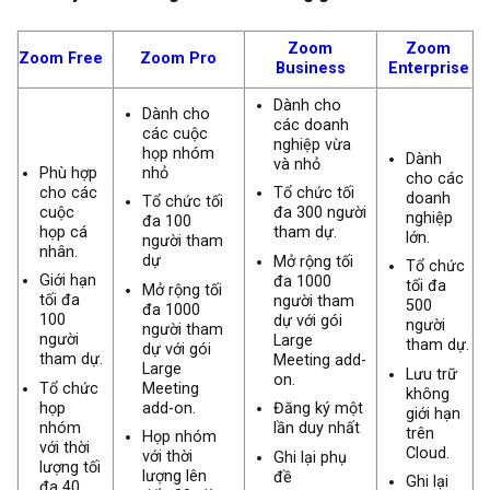
Zoom
Zoom
Zoom Free
Zoom Pro
Business
Enterprise
Dành cho
Dành cho
các doanh
các cuộc
nghiệp vừa
họp nhóm
Dành
và nhỏ
Phù hợp
nhỏ
cho các
cho các
Tổ chức tối
doanh
Tổ chức tối
cuộc
đa 300 người
nghiệp
đa 100
họp cá
tham dự.
lớn.
người tham
nhân.
dự
Mở rộng tối
Tổ chức
Giới hạn
đa 1000
tối đa
Mở rộng tối
tối đa
người tham
500
đa 1000
100
dự với gói
người
người tham
người
Large
tham dự.
dự với gói
tham dự.
Meeting add-
Large
Lưu trữ
on.
Tổ chức
Meeting
không
họp
add-on.
Đăng ký một
giới hạn
nhóm
lần duy nhất
trên
Họp nhóm
với thời
Cloud.
với thời
Ghi lại phụ
lượng tối
lượng lên
đề
Ghi lại
đa 40