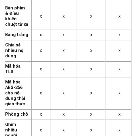
Bàn phím
& Điều
x
x
x
x
khiển
chuột từ xa
Bảng trắng
x
x
x
x
Chia sẻ
nhiều nội
x
x
x
x
dung
Mã hóa
x
x
x
x
TLS
Mã hóa
AES-256
cho nội
x
x
x
x
dung thời
gian thực
Phòng chờ
x
x
x
x
Ghim
nhiều
x
x
x
x
người