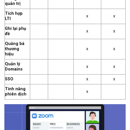
quản trị
Tích hợp
x
x
LTI
Ghi lại phụ
x
x
đề
Quảng bá
thương
x
x
hiệu
Quản lý
x
x
Domains
SSO
x
x
Tính năng
x
phiên dịch