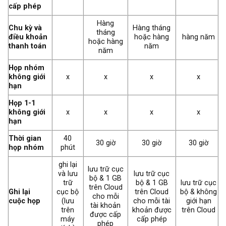
cấp phép
Hàng
Chu kỳ và
Hàng tháng
tháng
điều khoản
hoặc hàng
hàng năm
hoặc hàng
thanh toán
năm
năm
Họp nhóm
không giới
x
x
x
x
hạn
Họp 1-1
không giới
x
x
x
x
hạn
Thời gian
40
30 giờ
30 giờ
30 giờ
họp nhóm
phút
ghi lại
lưu trữ cục
và lưu
lưu trữ cục
bộ & 1 GB
trữ
bộ & 1 GB
lưu trữ cục
trên Cloud
Ghi lại
cục bộ
trên Cloud
bộ & không
cho mỗi
cuộc họp
(lưu
cho mỗi tài
giới hạn
tài khoản
trên
khoản được
trên Cloud
được cấp
máy
cấp phép
phép