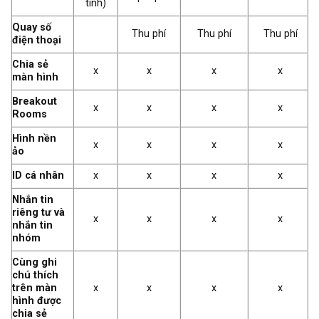
tính)
Quay số
Thu phí
Thu phí
Thu phí
điện thoại
Chia sẻ
x
x
x
x
màn hình
Breakout
x
x
x
x
Rooms
Hình nền
x
x
x
x
ảo
ID cá nhân
x
x
x
x
Nhắn tin
riêng tư và
x
x
x
x
nhắn tin
nhóm
Cùng ghi
chú thích
trên màn
x
x
x
x
hình được
chia sẻ