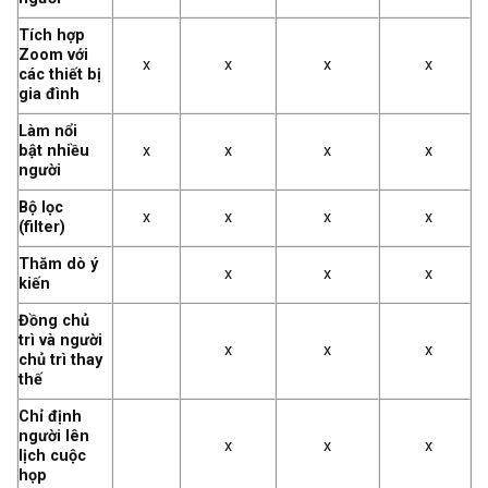
Tích hợp
Zoom với
x
x
x
x
các thiết bị
gia đình
Làm nổi
bật nhiều
x
x
x
x
người
Bộ lọc
x
x
x
x
(filter)
Thăm dò ý
x
x
x
kiến
Đồng chủ
trì và người
x
x
x
chủ trì thay
thế
Chỉ định
người lên
x
x
x
lịch cuộc
họp