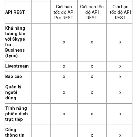
Giới hạn
Giới hạn tốc
Giới hạn
API REST
tốc độ API
độ API
tốc độ API
Pro REST
REST
REST
Khả năng
tương tác
với Skype
x
x
x
for
Business
(Lync)
Livestream
x
x
x
Báo cáo
x
x
x
Quản lý
người
x
x
x
dùng
Tính năng
phiên dịch
x
x
x
trực tiếp
Cổng
thông tin
x
x