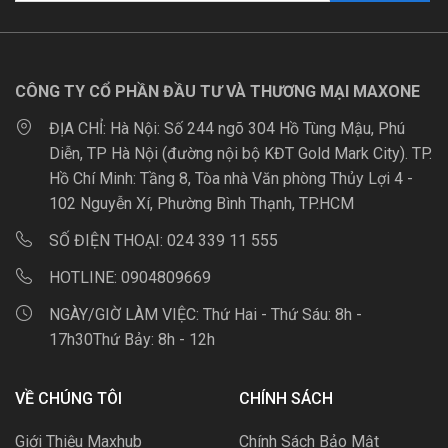
CÔNG TY CỔ PHẦN ĐẦU TƯ VÀ THƯƠNG MẠI MAXONE
ĐỊA CHỈ:
Hà Nội: Số 244 ngõ 304 Hồ Tùng Mậu, Phú
Diễn, TP Hà Nội (đường nội bộ KĐT Gold Mark City). TP.
Hồ Chí Minh: Tầng 8, Tòa nhà Văn phòng Thủy Lợi 4 -
102 Nguyễn Xí, Phường Bình Thạnh, TP.HCM
SỐ ĐIỆN THOẠI:
024 339 11 555
HOTLINE:
0904809669
NGÀY/GIỜ LÀM VIỆC:
Thứ Hai - Thứ Sáu: 8h -
17h30Thứ Bảy: 8h - 12h
VỀ CHÚNG TÔI
CHÍNH SÁCH
Giới Thiệu Maxhub
Chính Sách Bảo Mật