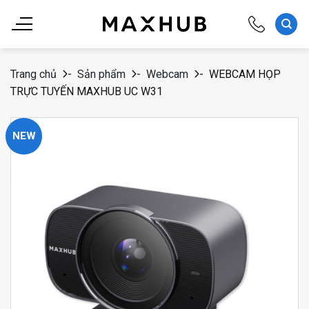
Chuyển
đến
nội
dung
Trang chủ
-
Sản phẩm
-
Webcam
-
WEBCAM HỌP
TRỰC TUYẾN MAXHUB UC W31
NEW