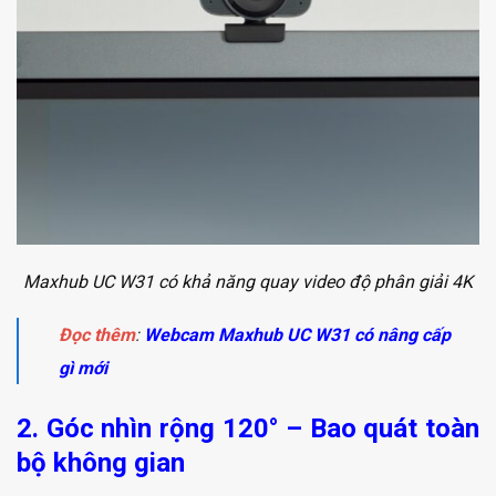
Maxhub UC W31 có khả năng quay video độ phân giải 4K
Đọc thêm
:
Webcam Maxhub UC W31 có nâng cấp
gì mới
2. Góc nhìn rộng 120° – Bao quát toàn
bộ không gian