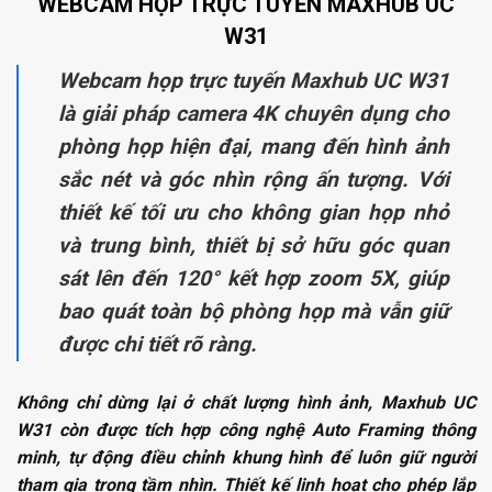
WEBCAM HỌP TRỰC TUYẾN MAXHUB UC
W31
Webcam họp trực tuyến Maxhub UC W31
là giải pháp camera 4K chuyên dụng cho
phòng họp hiện đại, mang đến hình ảnh
sắc nét và góc nhìn rộng ấn tượng. Với
thiết kế tối ưu cho không gian họp nhỏ
và trung bình, thiết bị sở hữu góc quan
sát lên đến 120° kết hợp zoom 5X, giúp
bao quát toàn bộ phòng họp mà vẫn giữ
được chi tiết rõ ràng.
Không chỉ dừng lại ở chất lượng hình ảnh, Maxhub UC
W31 còn được tích hợp công nghệ Auto Framing thông
minh, tự động điều chỉnh khung hình để luôn giữ người
tham gia trong tầm nhìn. Thiết kế linh hoạt cho phép lắp