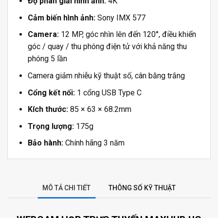
Độ phân giải hình ảnh:
4K
Cảm biến hình ảnh:
Sony IMX 577
Camera:
12 MP, góc nhìn lên đến 120°, điều khiển
góc / quay / thu phóng điện tử với khả năng thu
phóng 5 lần
Camera giảm nhiễu kỹ thuật số, cân bằng trắng
Cổng kết nối:
1 cổng USB Type C
Kích thước:
85 × 63 × 68.2mm
Trọng lượng:
175g
Bảo hành:
Chính hãng 3 năm
MÔ TẢ CHI TIẾT
THÔNG SỐ KỸ THUẬT