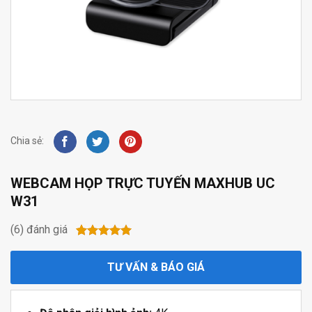
Chia sẻ:
WEBCAM HỌP TRỰC TUYẾN MAXHUB UC
W31
(6)
đánh giá
Rated
5
5.00
out of 5
TƯ VẤN & BÁO GIÁ
based on
customer
ratings