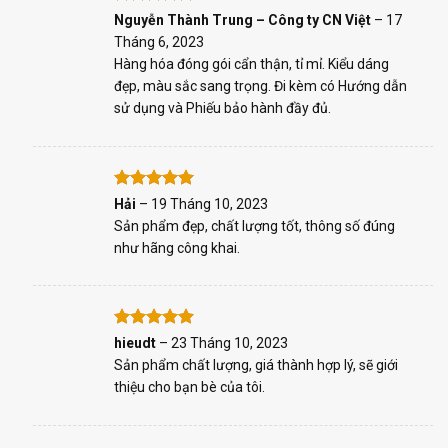
Rated
5
Nguyễn Thành Trung – Công ty CN Việt
–
17
out of 5
Tháng 6, 2023
Hàng hóa đóng gói cẩn thận, tỉ mỉ. Kiểu dáng
đẹp, màu sắc sang trọng. Đi kèm có Hướng dẫn
sử dụng và Phiếu bảo hành đầy đủ.
Rated
5
Hải
–
19 Tháng 10, 2023
out of 5
Sản phẩm đẹp, chất lượng tốt, thông số đúng
như hãng công khai.
Rated
5
hieudt
–
23 Tháng 10, 2023
out of 5
Sản phẩm chất lượng, giá thành hợp lý, sẽ giới
thiệu cho bạn bè của tôi.