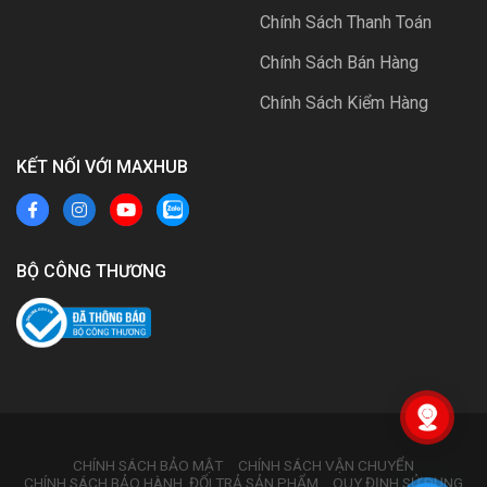
Chính Sách Thanh Toán
Chính Sách Bán Hàng
Chính Sách Kiểm Hàng
KẾT NỐI VỚI MAXHUB
BỘ CÔNG THƯƠNG
CHÍNH SÁCH BẢO MẬT
CHÍNH SÁCH VẬN CHUYỂN
CHÍNH SÁCH BẢO HÀNH, ĐỔI TRẢ SẢN PHẨM
QUY ĐỊNH SỬ DỤNG