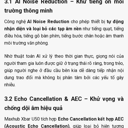
3.1 AI Noise Reduction – Khử tiếng ồn môi
trường thông minh
Công nghệ
AI Noise Reduction
cho phép thiết bị
tự động
nhận diện và loại bỏ các tạp âm nền
như tiếng quạt, tiếng
điều hòa, tiếng gõ bàn phím, tiếng bước chân hoặc âm thanh
môi trường văn phòng.
Nhờ thuật toán AI xử lý theo thời gian thực, giọng nói của
người tham gia luôn được giữ ở trạng thái rõ ràng, trong trẻo,
giúp người nghe ở đầu cầu bên kia dễ dàng tiếp nhận nội
dung trao đổi mà không bị phân tâm bởi các yếu tố gây
nhiễu.
3.2 Echo Cancellation & AEC – Khử vọng và
chống dội âm hiệu quả
Maxhub Xbar U50 tích hợp
Echo Cancellation kết hợp AEC
(Acoustic Echo Cancellation)
, giúp loại bỏ hiện tượng