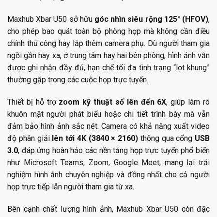
Maxhub Xbar U50 sở hữu
góc nhìn siêu rộng 125° (HFOV)
,
cho phép bao quát toàn bộ phòng họp mà không cần điều
chỉnh thủ công hay lắp thêm camera phụ. Dù người tham gia
ngồi gần hay xa, ở trung tâm hay hai bên phòng, hình ảnh vẫn
được ghi nhận đầy đủ, hạn chế tối đa tình trạng “lọt khung”
thường gặp trong các cuộc họp trực tuyến.
Thiết bị hỗ trợ
zoom kỹ thuật số lên đến 6X
, giúp làm rõ
khuôn mặt người phát biểu hoặc chi tiết trình bày mà vẫn
đảm bảo hình ảnh sắc nét. Camera có khả năng xuất video
độ phân giải
lên tới 4K (3840 × 2160)
thông qua cổng
USB
3.0
, đáp ứng hoàn hảo các nền tảng họp trực tuyến phổ biến
như Microsoft Teams, Zoom, Google Meet, mang lại trải
nghiệm hình ảnh chuyên nghiệp và đồng nhất cho cả người
họp trực tiếp lẫn người tham gia từ xa.
Bên cạnh chất lượng hình ảnh, Maxhub Xbar U50 còn đặc