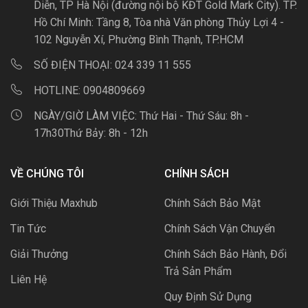
Diễn, TP Hà Nội (đường nội bộ KĐT Gold Mark City). TP.
Hồ Chí Minh: Tầng 8, Tòa nhà Văn phòng Thủy Lợi 4 -
102 Nguyễn Xí, Phường Bình Thạnh, TP.HCM
SỐ ĐIỆN THOẠI:
024 339 11 555
HOTLINE:
0904809669
NGÀY/GIỜ LÀM VIỆC:
Thứ Hai - Thứ Sáu: 8h -
17h30Thứ Bảy: 8h - 12h
VỀ CHÚNG TÔI
CHÍNH SÁCH
Giới Thiệu Maxhub
Chính Sách Bảo Mật
Tin Tức
Chính Sách Vận Chuyển
Giải Thưởng
Chính Sách Bảo Hành, Đổi
Trả Sản Phẩm
Liên Hệ
Quy Định Sử Dụng