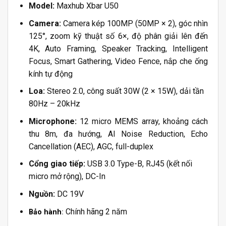
Model:
Maxhub Xbar U50
Camera:
Camera kép 100MP (50MP × 2), góc nhìn
125°, zoom kỹ thuật số 6×, độ phân giải lên đến
4K, Auto Framing, Speaker Tracking, Intelligent
Focus, Smart Gathering, Video Fence, nắp che ống
kính tự động
Loa:
Stereo 2.0, công suất 30W (2 × 15W), dải tần
80Hz – 20kHz
Microphone:
12 micro MEMS array, khoảng cách
thu 8m, đa hướng, AI Noise Reduction, Echo
Cancellation (AEC), AGC, full-duplex
Cổng giao tiếp:
USB 3.0 Type-B, RJ45 (kết nối
micro mở rộng), DC-In
Nguồn:
DC 19V
Chính hãng 2 năm
Bảo hành
: