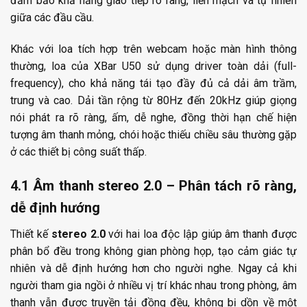
đảm bảo khả năng giao tiếp rõ ràng, liền mạch và tự nhiên
giữa các đầu cầu.
Khác với loa tích hợp trên webcam hoặc màn hình thông
thường, loa của XBar U50 sử dụng driver toàn dải (full-
frequency), cho khả năng tái tạo đầy đủ cả dải âm trầm,
trung và cao. Dải tần rộng từ 80Hz đến 20kHz giúp giọng
nói phát ra rõ ràng, ấm, dễ nghe, đồng thời hạn chế hiện
tượng âm thanh mỏng, chói hoặc thiếu chiều sâu thường gặp
ở các thiết bị công suất thấp.
4.1 Âm thanh stereo 2.0 – Phân tách rõ ràng,
dễ định hướng
Thiết kế
stereo 2.0
với hai loa độc lập giúp âm thanh được
phân bổ đều trong không gian phòng họp, tạo cảm giác tự
nhiên và dễ định hướng hơn cho người nghe. Ngay cả khi
người tham gia ngồi ở nhiều vị trí khác nhau trong phòng, âm
thanh vẫn được truyền tải đồng đều, không bị dồn về một