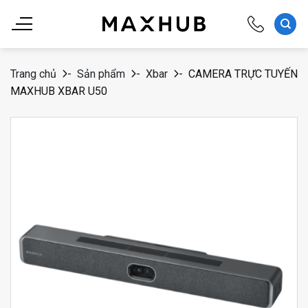
Chuyển
đến
nội
dung
Trang chủ
-
Sản phẩm
-
Xbar
-
CAMERA TRỰC TUYẾN
MAXHUB XBAR U50