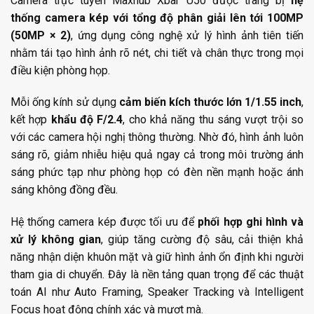
Camera trực tuyến Maxhub Xbar U50 được trang bị
hệ
thống camera kép với tổng độ phân giải lên tới 100MP
(50MP × 2)
, ứng dụng công nghệ xử lý hình ảnh tiên tiến
nhằm tái tạo hình ảnh rõ nét, chi tiết và chân thực trong mọi
điều kiện phòng họp.
Mỗi ống kính sử dụng
cảm biến kích thước lớn 1/1.55 inch
,
kết hợp
khẩu độ F/2.4
, cho khả năng thu sáng vượt trội so
với các camera hội nghị thông thường. Nhờ đó, hình ảnh luôn
sáng rõ, giảm nhiễu hiệu quả ngay cả trong môi trường ánh
sáng phức tạp như phòng họp có đèn nền mạnh hoặc ánh
sáng không đồng đều.
Hệ thống camera kép được tối ưu để
phối hợp ghi hình và
xử lý không gian
, giúp tăng cường độ sâu, cải thiện khả
năng nhận diện khuôn mặt và giữ hình ảnh ổn định khi người
tham gia di chuyển. Đây là nền tảng quan trọng để các thuật
toán AI như Auto Framing, Speaker Tracking và Intelligent
Focus hoạt động chính xác và mượt mà.