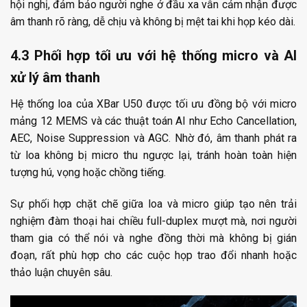
hội nghị, đảm bảo người nghe ở đầu xa vẫn cảm nhận được
âm thanh rõ ràng, dễ chịu và không bị mệt tai khi họp kéo dài.
4.3 Phối hợp tối ưu với hệ thống micro và AI
xử lý âm thanh
Hệ thống loa của XBar U50 được tối ưu đồng bộ với micro
mảng 12 MEMS và các thuật toán AI như Echo Cancellation,
AEC, Noise Suppression và AGC. Nhờ đó, âm thanh phát ra
từ loa không bị micro thu ngược lại, tránh hoàn toàn hiện
tượng hú, vọng hoặc chồng tiếng.
Sự phối hợp chặt chẽ giữa loa và micro giúp tạo nên trải
nghiệm đàm thoại hai chiều full-duplex mượt mà, nơi người
tham gia có thể nói và nghe đồng thời mà không bị gián
đoạn, rất phù hợp cho các cuộc họp trao đổi nhanh hoặc
thảo luận chuyên sâu.