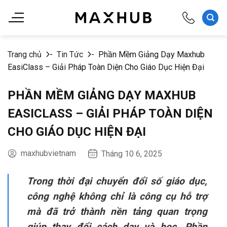
Chuyển
đến
nội
dung
Trang chủ
-
Tin Tức
-
Phần Mềm Giảng Dạy Maxhub
EasiClass – Giải Pháp Toàn Diện Cho Giáo Dục Hiện Đại
PHẦN MỀM GIẢNG DẠY MAXHUB
EASICLASS – GIẢI PHÁP TOÀN DIỆN
CHO GIÁO DỤC HIỆN ĐẠI
maxhubvietnam
Tháng 10 6, 2025
Trong thời đại chuyển đổi số giáo dục,
công nghệ không chỉ là công cụ hỗ trợ
mà đã trở thành nền tảng quan trọng
giúp thay đổi cách dạy và học. Phần