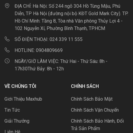
ĐỊA CHỈ:
Hà Nội: Số 244 ngõ 304 Hồ Tùng Mậu, Phú
Diễn, TP Hà Nội (đường nội bộ KĐT Gold Mark City). TP.
Hồ Chí Minh: Tầng 8, Tòa nhà Văn phòng Thủy Lợi 4 -
102 Nguyễn Xí, Phường Bình Thạnh, TP.HCM
SỐ ĐIỆN THOẠI:
024 339 11 555
HOTLINE:
0904809669
NGÀY/GIỜ LÀM VIỆC:
Thứ Hai - Thứ Sáu: 8h -
17h30Thứ Bảy: 8h - 12h
VỀ CHÚNG TÔI
CHÍNH SÁCH
Giới Thiệu Maxhub
Chính Sách Bảo Mật
Tin Tức
Chính Sách Vận Chuyển
Giải Thưởng
Chính Sách Bảo Hành, Đổi
Trả Sản Phẩm
Liên Hệ