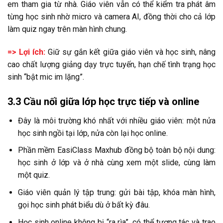
em tham gia từ nhà. Giáo viên vẫn có thể kiểm tra phát âm
từng học sinh nhờ micro và camera AI, đồng thời cho cả lớp
làm quiz ngay trên màn hình chung.
=> Lợi ích:
Giữ sự gắn kết giữa giáo viên và học sinh, nâng
cao chất lượng giảng dạy trực tuyến, hạn chế tình trạng học
sinh “bật mic im lặng”.
3.3 Cầu nối giữa lớp học trực tiếp và online
Đây là môi trường khó nhất với nhiều giáo viên: một nửa
học sinh ngồi tại lớp, nửa còn lại học online.
Phần mềm EasiClass Maxhub đồng bộ toàn bộ nội dung:
học sinh ở lớp và ở nhà cùng xem một slide, cùng làm
một quiz.
Giáo viên quản lý tập trung: gửi bài tập, khóa màn hình,
gọi học sinh phát biểu dù ở bất kỳ đâu.
Học sinh online không bị “ra rìa”, có thể tương tác và trao