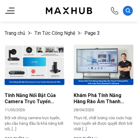
Chuyển
đến
nội
dung
Trang chủ
-
Tin Tức Công Nghệ
-
Page 3
Tính Năng Nổi Bật Của
Khám Phá Tính Năng
Camera Trực Tuyến
Hàng Rào Âm Thanh
Maxhub UC P30
Thông Minh Trên Màn
11/05/2026
28/04/2026
Hình Maxhub V7 Xboard
Đối với dòng camera trực tuyến,
Thực tế, chất lượng của cuộc họp
yêu cầu hàng đầu là khả năng kết
trực tuyến sẽ được quyết định bởi
nối, [...]
chất [...]