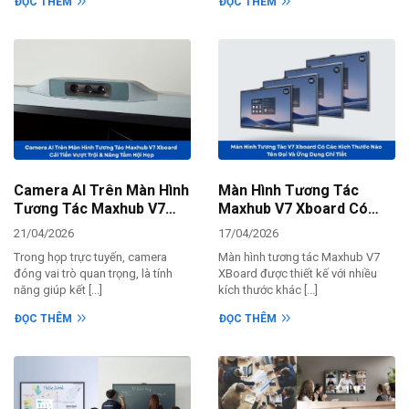
ĐỌC THÊM
ĐỌC THÊM
Camera AI Trên Màn Hình
Màn Hình Tương Tác
Tương Tác Maxhub V7
Maxhub V7 Xboard Có
Xboard – Cải Tiến Vượt
Các Kích Thước Nào: Tên
21/04/2026
17/04/2026
Trội & Nâng Tầm Hội Họp
Gọi Và Ứng Dụng Chi Tiết
Trong họp trực tuyến, camera
Màn hình tương tác Maxhub V7
đóng vai trò quan trọng, là tính
XBoard được thiết kế với nhiều
năng giúp kết [...]
kích thước khác [...]
ĐỌC THÊM
ĐỌC THÊM