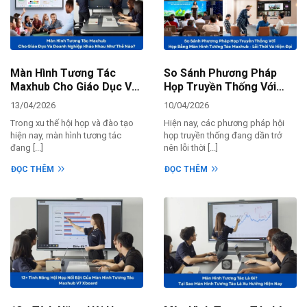
Màn Hình Tương Tác
So Sánh Phương Pháp
Maxhub Cho Giáo Dục Và
Họp Truyền Thống Với
Doanh Nghiệp Khác Nhau
Họp Bằng Màn Hình
13/04/2026
10/04/2026
Như Thế Nào?
Tương Tác Maxhub – Lỗi
Trong xu thế hội họp và đào tạo
Hiện nay, các phương pháp hội
Thời Và Hiện Đại
hiện nay, màn hình tương tác
họp truyền thống đang dần trở
đang [...]
nên lỗi thời [...]
ĐỌC THÊM
ĐỌC THÊM