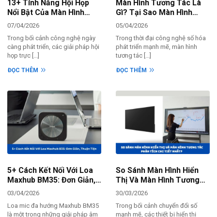
13+ Tính Năng Hội Họp
Màn Hình Tương Tác Là
Nổi Bật Của Màn Hình
Gì? Tại Sao Màn Hình
Tương Tác Maxhub V7
Tương Tác Là Xu Hướng
07/04/2026
05/04/2026
Xboard
Hiện Nay
Trong bối cảnh công nghệ ngày
Trong thời đại công nghệ số hóa
càng phát triển, các giải pháp hội
phát triển mạnh mẽ, màn hình
họp trực [...]
tương tác [...]
ĐỌC THÊM
ĐỌC THÊM
5+ Cách Kết Nối Với Loa
So Sánh Màn Hình Hiển
Maxhub BM35: Đơn Giản,
Thị Và Màn Hình Tương
Thuận Tiện
Tác: Phân Tích Chi Tiết
03/04/2026
30/03/2026
Nhất?
Loa mic đa hướng Maxhub BM35
Trong bối cảnh chuyển đổi số
là một trong những giải pháp âm
mạnh mẽ, các thiết bị hiển thị