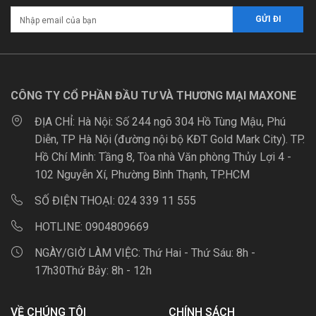
CÔNG TY CỔ PHẦN ĐẦU TƯ VÀ THƯƠNG MẠI MAXONE
ĐỊA CHỈ:
Hà Nội: Số 244 ngõ 304 Hồ Tùng Mậu, Phú
Diễn, TP Hà Nội (đường nội bộ KĐT Gold Mark City). TP.
Hồ Chí Minh: Tầng 8, Tòa nhà Văn phòng Thủy Lợi 4 -
102 Nguyễn Xí, Phường Bình Thạnh, TP.HCM
SỐ ĐIỆN THOẠI:
024 339 11 555
HOTLINE:
0904809669
NGÀY/GIỜ LÀM VIỆC:
Thứ Hai - Thứ Sáu: 8h -
17h30Thứ Bảy: 8h - 12h
VỀ CHÚNG TÔI
CHÍNH SÁCH