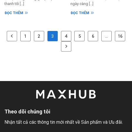
thanh tối [...]
ngày càng [...]
ĐỌC THÊM
ĐỌC THÊM
1
2
3
4
5
6
…
16
Theo dõi chúng tôi
Nhận tất cả các thông tin mới nhất về Sản phẩm và Ưu đãi.